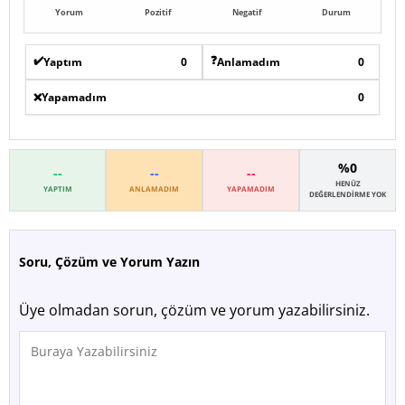
Yorum
Pozitif
Negatif
Durum
✔️
❓
Yaptım
0
Anlamadım
0
❌
Yapamadım
0
%0
--
--
--
HENÜZ
YAPTIM
ANLAMADIM
YAPAMADIM
DEĞERLENDIRME YOK
Soru, Çözüm ve Yorum Yazın
Üye olmadan sorun, çözüm ve yorum yazabilirsiniz.