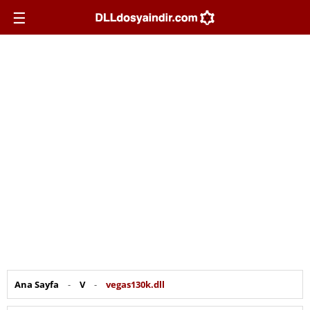
☰
Ana Sayfa
-
V
-
vegas130k.dll