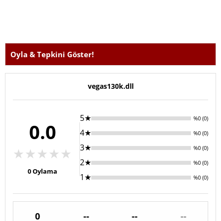
Oyla & Tepkini Göster!
vegas130k.dll
5★
%0 (0)
0.0
4★
%0 (0)
3★
%0 (0)
★
★
★
★
★
2★
%0 (0)
0
Oylama
1★
%0 (0)
0
--
--
--