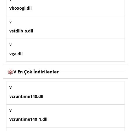
vboxogl.dll
V
vstdlib_s.dll
V
vga.dll
V En Çok İndirilenler
V
vcruntime140.dll
V
vcruntime140_1.dll