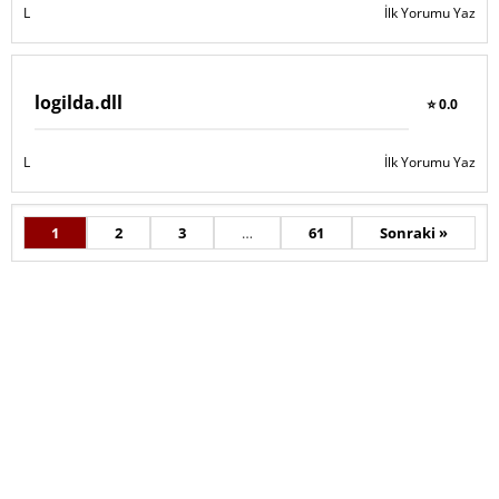
L
İlk Yorumu Yaz
logilda.dll
⭐ 0.0
L
İlk Yorumu Yaz
1
2
3
…
61
Sonraki »