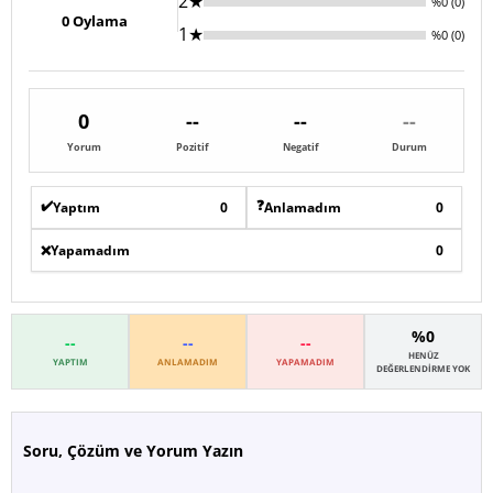
2★
%0 (0)
0
Oylama
1★
%0 (0)
0
--
--
--
Yorum
Pozitif
Negatif
Durum
✔️
❓
Yaptım
0
Anlamadım
0
❌
Yapamadım
0
%0
--
--
--
HENÜZ
YAPTIM
ANLAMADIM
YAPAMADIM
DEĞERLENDIRME YOK
Soru, Çözüm ve Yorum Yazın