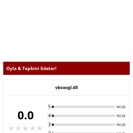
Oyla & Tepkini Göster!
vboxogl.dll
5★
%0 (0)
0.0
4★
%0 (0)
3★
%0 (0)
★
★
★
★
★