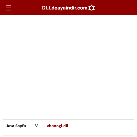
☰
Ana Sayfa
-
V
-
vboxogl.dll