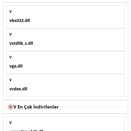
V
vba332.dll
V
vstdlib_s.dll
V
vga.dll
V
vcdex.dll
V En Çok İndirilenler
V