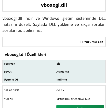
vboxogl.dll
vboxogl.dll indir ve Windows işletim sisteminde DLL
hatasını düzelt. Sayfada DLL yükleme ve sıkça sorulan
soruları bulabilirsiniz.
İlk Yorumu Yaz
vboxogl.dll Özellikleri
Versiyon
Bit
Boyut
Açıklama
Uyumlu OS
İndirme
5.0.20.6931
64 Bit
400 KB
VirtualBox crOpenGL ICD