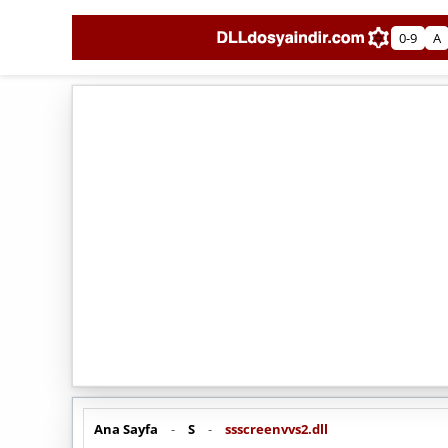
0-9
A
Ana Sayfa
-
S
-
ssscreenvvs2.dll