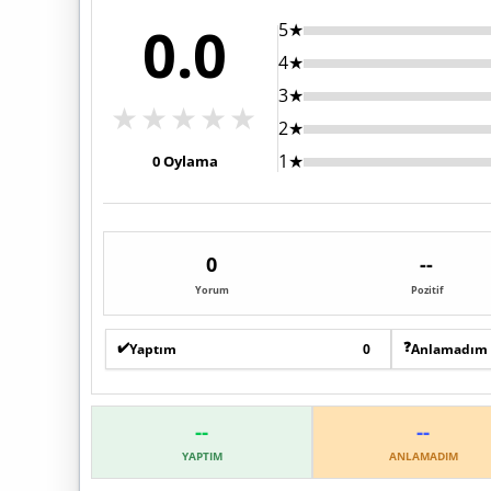
0.0
5★
4★
3★
★
★
★
★
★
2★
1★
0
Oylama
0
--
Yorum
Pozitif
✔️
❓
Yaptım
0
Anlamadım
--
--
YAPTIM
ANLAMADIM