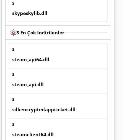
S
skypeskylib.dll
S En Çok İndirilenler
S
steam_api64.dll
S
steam_api.dll
S
sdkencryptedappticket.dll
S
steamclient64.dll