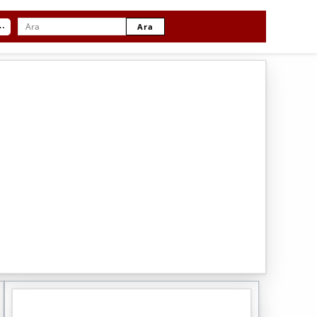
⋯
Ara