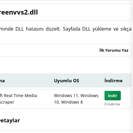
reenvvs2.dll
eminde DLL hatasını düzelt. Sayfada DLL yükleme ve sıkça
İlk Yorumu Yaz
ma
Uyumlu OS
İndirme
ft Real Time Media
Windows 11, Windows
İndir
Scraper
10, Windows 8
0 İndirme
Detaylar