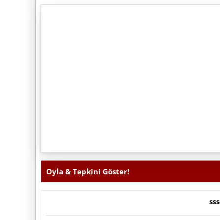
Eğer yaşadığınız problem yukarıdaki çözümlerle 
paylaşabilirsiniz. Yorumlar alanında önceden 
sorunları yaşayan kullanıcıların yazılarınd
paylaştığınızda, genellikle kullanıcılar yanıt verme
Oyla & Tepkini Göster!
ss