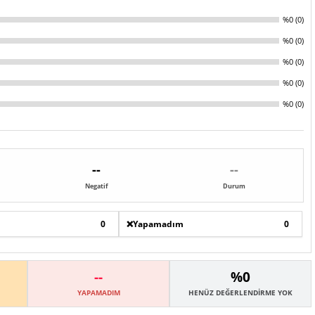
%0 (0)
%0 (0)
%0 (0)
%0 (0)
%0 (0)
--
--
Negatif
Durum
0
❌
Yapamadım
0
--
%0
YAPAMADIM
HENÜZ DEĞERLENDIRME YOK