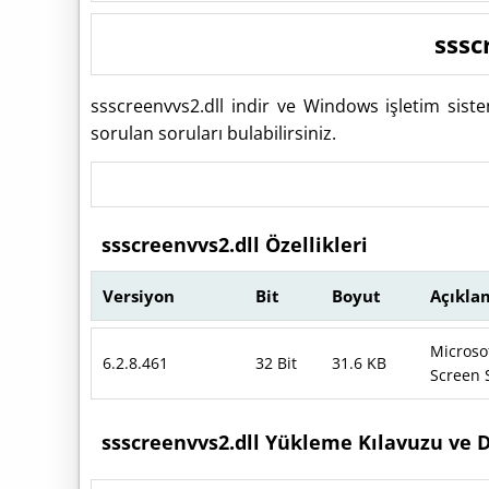
sssc
ssscreenvvs2.dll indir ve Windows işletim sist
sorulan soruları bulabilirsiniz.
ssscreenvvs2.dll Özellikleri
Versiyon
Bit
Boyut
Açıkla
Microso
6.2.8.461
32 Bit
31.6 KB
Screen 
ssscreenvvs2.dll Yükleme Kılavuzu ve 