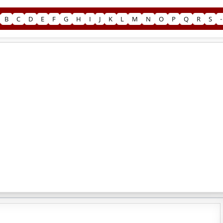
B
C
D
E
F
G
H
I
J
K
L
M
N
O
P
Q
R
S