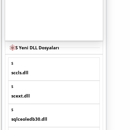
S Yeni DLL Dosyaları
S
sccls.dll
S
scext.dll
S
sqlceoledb30.dll