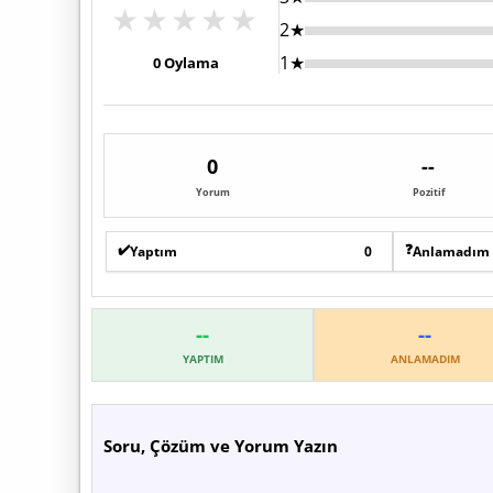
★
★
★
★
★
2★
1★
0
Oylama
0
--
Yorum
Pozitif
✔️
❓
Yaptım
0
Anlamadım
--
--
YAPTIM
ANLAMADIM
Soru, Çözüm ve Yorum Yazın