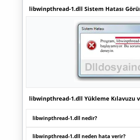
libwinpthread-1.dll Sistem Hatası Gör
libwinpthread-1.dll Yükleme Kılavuzu 
libwinpthread-1.dll nedir?
Windows işletim sisteminde
libwinpthread-1.dl
libwinpthread-1.dll neden hata verir?
duyduğu kodları, fonksiyonları ve kaynakları ba