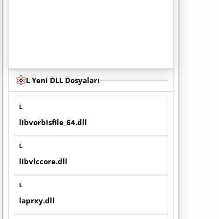
L Yeni DLL Dosyaları
L
libvorbisfile_64.dll
L
libvlccore.dll
L
laprxy.dll