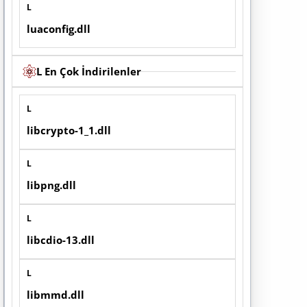
L
luaconfig.dll
L En Çok İndirilenler
L
libcrypto-1_1.dll
L
libpng.dll
L
libcdio-13.dll
L
libmmd.dll