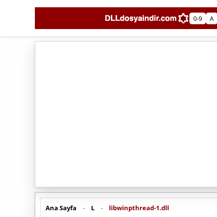
0-9
A
Ana Sayfa
-
L
-
libwinpthread-1.dll