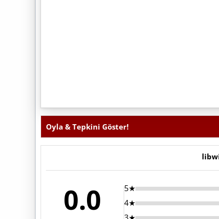
Oyla & Tepkini Göster!
libw
0.0
5★
4★
3★