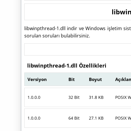
libwi
libwinpthread-1.dll indir ve Windows işletim si
sorulan soruları bulabilirsiniz.
libwinpthread-1.dll Özellikleri
Versiyon
Bit
Boyut
Açıkla
1.0.0.0
32 Bit
31.8 KB
POSIX W
1.0.0.0
64 Bit
27.1 KB
POSIX W