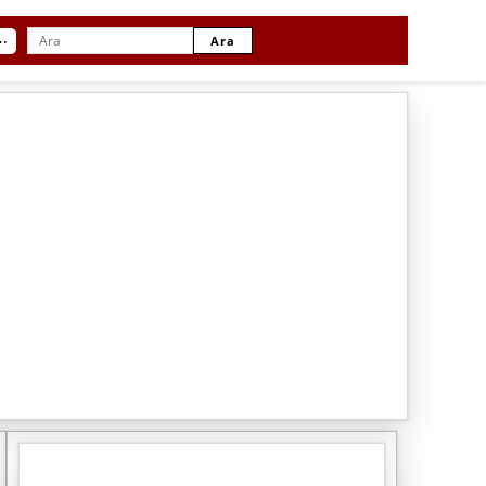
⋯
Ara