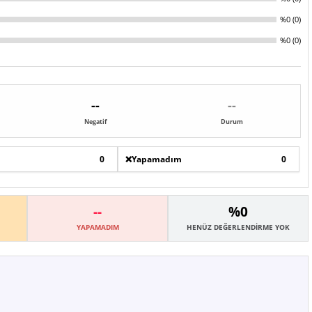
%0 (0)
%0 (0)
--
--
Negatif
Durum
0
❌
Yapamadım
0
--
%0
YAPAMADIM
HENÜZ DEĞERLENDIRME YOK