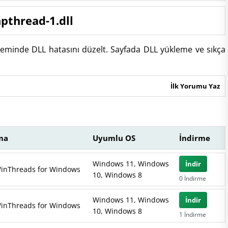
npthread-1.dll
steminde DLL hatasını düzelt. Sayfada DLL yükleme ve sıkça
İlk Yorumu Yaz
ma
Uyumlu OS
İndirme
Windows 11, Windows
İndir
inThreads for Windows
10, Windows 8
0 İndirme
Windows 11, Windows
İndir
inThreads for Windows
10, Windows 8
1 İndirme