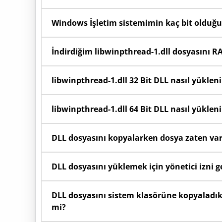
dosyasıdır.
Bilgisayarınızdaki yazılımlar açılırken arka planda
Windows İşletim sistemimin kaç bit olduğu
koruma programları tarafından silinmişse veya 
Başlat menüsüne sağ tıklayıp Sistem seçeneğini
İndirdiğim libwinpthread-1.dll dosyasını RA
olduğunu görebilirsiniz.
Sayfada yer alan indirme butonunu kullanarak bil
libwinpthread-1.dll 32 Bit DLL nasıl yükleni
menüden "Buraya Ayıkla" (Extract Here) seçeneğin
32 Bit (x86) Windows kullanıyorsanız: İndirdiğiniz
libwinpthread-1.dll 64 Bit DLL nasıl yükleni
klasörüne yükleyiniz.
64 Bit (x64) Windows kullanıyorsanız
DLL dosyasını kopyalarken dosya zaten va
C:\Windows\SysWOW64 ve C:\Windows\System32 kl
Eğer "Dosya zaten var" uyarısı alıyorsanız, s
DLL dosyasını yüklemek için yönetici izni g
güvenle "Hedefteki Dosyayı Değiştir" seçeneğini 
dosyasını yenilemiş olursunuz.
Evet, System32 veya SysWOW64 klasörlerine dosya
DLL dosyasını sistem klasörüne kopyaladık
mi?