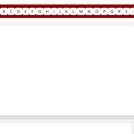
B
C
D
E
F
G
H
I
J
K
L
M
N
O
P
Q
R
S