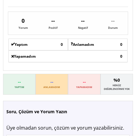
0
--
--
--
Yorum
Pozitif
Negatif
Durum
✔️
❓
Yaptım
0
Anlamadım
0
❌
Yapamadım
0
%0
--
--
--
HENÜZ
YAPTIM
ANLAMADIM
YAPAMADIM
DEĞERLENDIRME YOK
Soru, Çözüm ve Yorum Yazın
Üye olmadan sorun, çözüm ve yorum yazabilirsiniz.