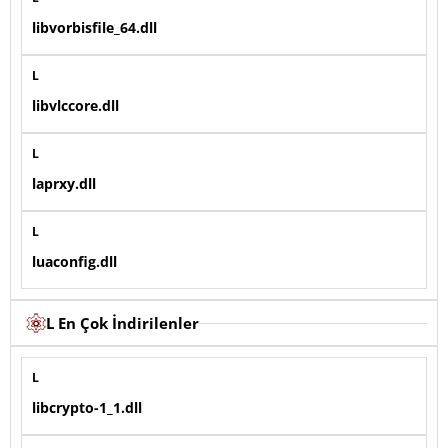
libvorbisfile_64.dll
L
libvlccore.dll
L
laprxy.dll
L
luaconfig.dll
L En Çok İndirilenler
L
libcrypto-1_1.dll