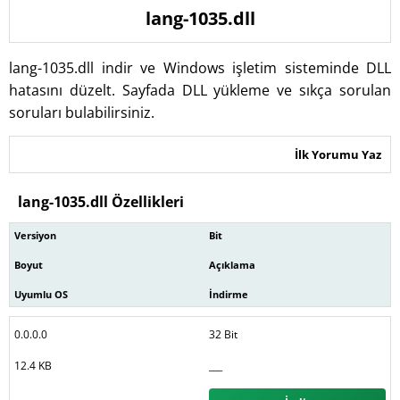
lang-1035.dll
lang-1035.dll indir ve Windows işletim sisteminde DLL
hatasını düzelt. Sayfada DLL yükleme ve sıkça sorulan
soruları bulabilirsiniz.
İlk Yorumu Yaz
lang-1035.dll Özellikleri
Versiyon
Bit
Boyut
Açıklama
Uyumlu OS
İndirme
0.0.0.0
32 Bit
12.4 KB
___