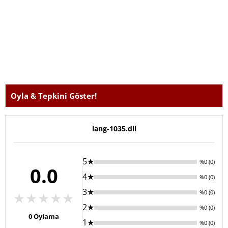
Oyla & Tepkini Göster!
lang-1035.dll
5★
%0 (0)
0.0
4★
%0 (0)
3★
%0 (0)
★
★
★
★
★
2★
%0 (0)
0
Oylama
1★
%0 (0)