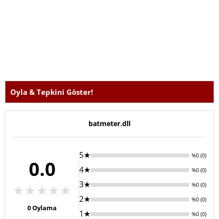
Oyla & Tepkini Göster!
batmeter.dll
5★
%0 (0)
0.0
4★
%0 (0)
3★
%0 (0)
★
★
★
★
★
2★
%0 (0)
0
Oylama
1★
%0 (0)