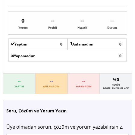
0
--
--
--
Yorum
Pozitif
Negatif
Durum
✔️
❓
Yaptım
0
Anlamadım
0
❌
Yapamadım
0
%0
--
--
--
HENÜZ
YAPTIM
ANLAMADIM
YAPAMADIM
DEĞERLENDIRME YOK
Soru, Çözüm ve Yorum Yazın
Üye olmadan sorun, çözüm ve yorum yazabilirsiniz.