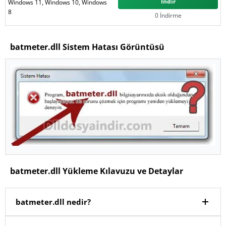
İndir
Windows 11, Windows 10, Windows
8
0 İndirme
batmeter.dll Sistem Hatası Görüntüsü
batmeter.dll Yükleme Kılavuzu ve Detaylar
batmeter.dll nedir?
Windows işletim sisteminde
batmeter.dll
dosyası,