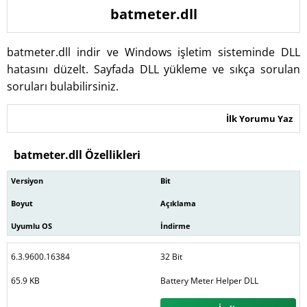
batmeter.dll
batmeter.dll indir ve Windows işletim sisteminde DLL
hatasını düzelt. Sayfada DLL yükleme ve sıkça sorulan
soruları bulabilirsiniz.
İlk Yorumu Yaz
batmeter.dll Özellikleri
Versiyon
Bit
Boyut
Açıklama
Uyumlu OS
İndirme
6.3.9600.16384
32 Bit
65.9 KB
Battery Meter Helper DLL