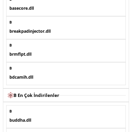
basecore.dll
B
breakpadinjector.dll
B
brmflpt.dll
B
bdcamih.dll
B En Çok İndirilenler
B
buddha.dll