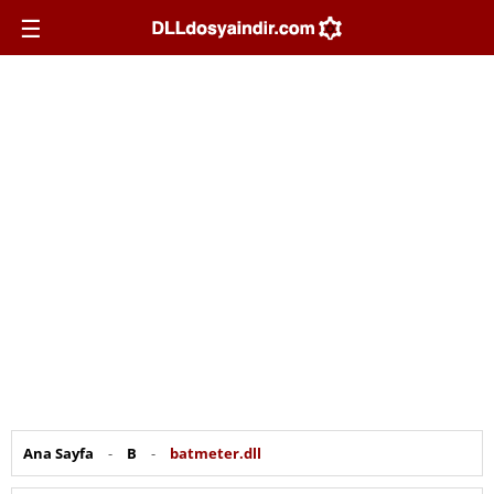
☰
Ana Sayfa
-
B
-
batmeter.dll