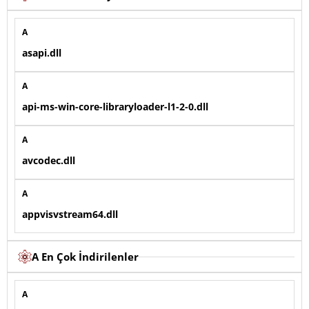
A
asapi.dll
A
api-ms-win-core-libraryloader-l1-2-0.dll
A
avcodec.dll
A
appvisvstream64.dll
A En Çok İndirilenler
A