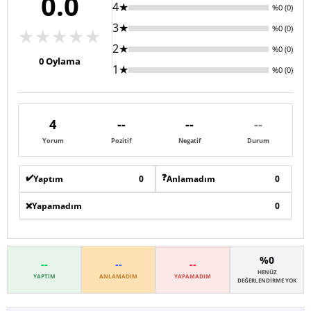
0.0
4★
%0 (0)
3★
%0 (0)
★
★
★
★
★
2★
%0 (0)
0
Oylama
1★
%0 (0)
4
--
--
--
Yorum
Pozitif
Negatif
Durum
✔️
❓
Yaptım
0
Anlamadım
0
❌
Yapamadım
0
%0
--
--
--
HENÜZ
YAPTIM
ANLAMADIM
YAPAMADIM
DEĞERLENDIRME YOK