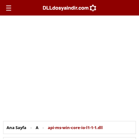
☰
Ana Sayfa
-
A
-
api-ms-win-core-io-l1-1-1.dll