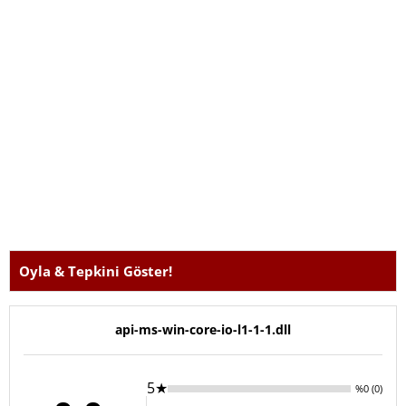
Oyla & Tepkini Göster!
api-ms-win-core-io-l1-1-1.dll
5★
%0 (0)