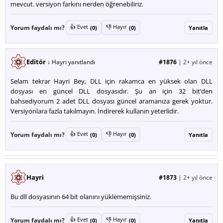
mevcut. versiyon farkını nerden öğrenebiliriz.
👍 Evet
👎 Hayır
Yorum faydalı mı?
(0)
(0)
Yanıtla
Editör
↓ Hayri yanıtlandı
#1876
|
2+ yıl önce
Selam tekrar Hayri Bey, DLL için rakamca en yüksek olan DLL
dosyası en güncel DLL dosyasıdır. Şu an için 32 bit’den
bahsediyorum 2 adet DLL dosyası güncel aramanıza gerek yoktur.
Versiyonlara fazla takılmayın. İndirerek kullanın yeterlidir.
👍 Evet
👎 Hayır
Yorum faydalı mı?
(0)
(0)
Yanıtla
Hayri
#1873
|
2+ yıl önce
Bu dll dosyasının 64 bit olanını yüklememişsiniz.
👍 Evet
👎 Hayır
Yorum faydalı mı?
(0)
(0)
Yanıtla