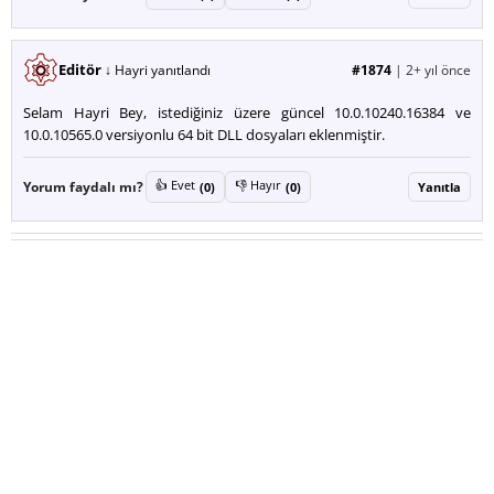
Editör
↓ Hayri yanıtlandı
#1874
|
2+ yıl önce
Selam Hayri Bey, istediğiniz üzere güncel 10.0.10240.16384 ve
10.0.10565.0 versiyonlu 64 bit DLL dosyaları eklenmiştir.
👍 Evet
👎 Hayır
Yorum faydalı mı?
(0)
(0)
Yanıtla