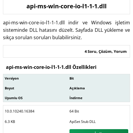
api-ms-win-core-io-l1-1-1.dll
api-ms-win-core-io-l1-1-1.dll indir ve Windows işletim
sisteminde DLL hatasını düzelt. Sayfada DLL yükleme ve
sıkça sorulan soruları bulabilirsiniz.
4 Soru, Çözüm, Yorum
api-ms-win-core-io-l1-1-1.dll Özellikleri
Versiyon
Bit
Boyut
Açıklama
Uyumlu OS
İndirme
10.0.10240.16384
64 Bit
6.3 KB
ApiSet Stub DLL