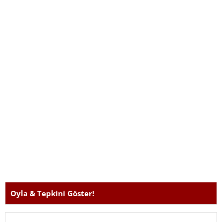
önerilerinden faydanabilirsiniz. Sorunuzu burada
paylaştığınızda, genellikle kullanıcılar yanıt vermektedir.
Oyla & Tepkini Göster!