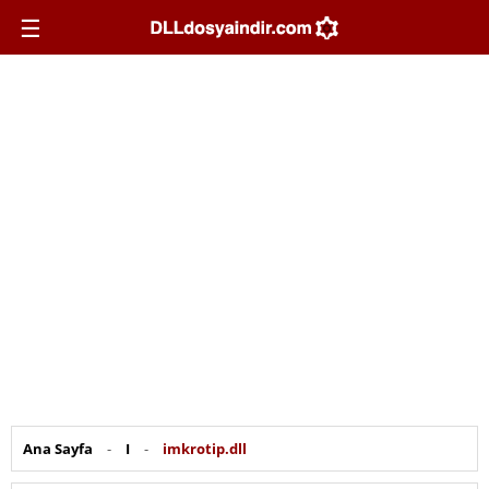
☰
Ana Sayfa
-
I
-
imkrotip.dll