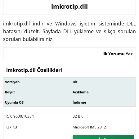
imkrotip.dll
imkrotip.dll indir ve Windows işletim sisteminde DLL
hatasını düzelt. Sayfada DLL yükleme ve sıkça sorulan
soruları bulabilirsiniz.
İlk Yorumu Yaz
imkrotip.dll Özellikleri
Versiyon
Bit
Boyut
Açıklama
Uyumlu OS
İndirme
15.0.9600.16384
32 Bit
137 KB
Microsoft IME 2012