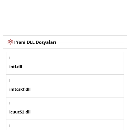
I Yeni DLL Dosyaları
I
intl.dll
I
imtcskf.dll
I
icuuc52.dll
I