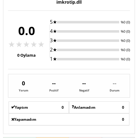
imkrotip.dll
5★
%0 (0)
0.0
4★
%0 (0)
3★
%0 (0)
★
★
★
★
★
2★
%0 (0)
0
Oylama
1★
%0 (0)
0
--
--
--
Yorum
Pozitif
Negatif
Durum
✔️
❓
Yaptım
0
Anlamadım
0
❌
Yapamadım
0