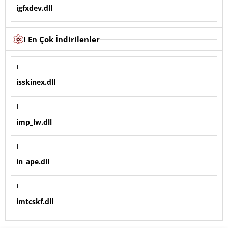
igfxdev.dll
I En Çok İndirilenler
I
isskinex.dll
I
imp_lw.dll
I
in_ape.dll
I
imtcskf.dll