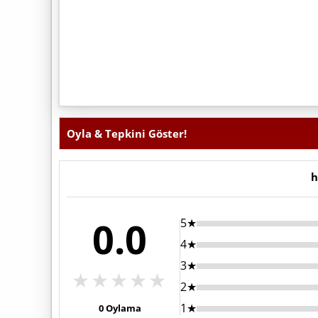
Oyla & Tepkini Göster!
h
0.0
5★
4★
3★
★
★
★
★
★
2★
1★
0
Oylama