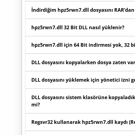
Başlat menüsüne sağ tıklayıp Sistem seçeneğini
İndirdiğim hpz5rwn7.dll dosyasını RAR’dan 
olduğunu görebilirsiniz.
Sayfada yer alan indirme butonunu kullanarak bil
hpz5rwn7.dll 32 Bit DLL nasıl yüklenir?
menüden "Buraya Ayıkla" (Extract Here) seçeneğin
32 Bit (x86) Windows kullanıyorsanız: İndirdi
hpz5rwn7.dll için 64 Bit indirmesi yok, 32 bi
klasörüne yükleyiniz.
Eğer 64 bit sürüm bulunmuyorsa, ilgili yazılımın 
DLL dosyasını kopyalarken dosya zaten va
DLL’leri sorunsuz çalıştırır. 64 bit Windows sis
çözüm, yazılımın 32 bit versiyonunu indirip kurma
Eğer "Dosya zaten var" uyarısı alıyorsanız, s
DLL dosyasını yüklemek için yönetici izni g
güvenle "Hedefteki Dosyayı Değiştir" seçeneği
dosyasını yenilemiş olursunuz.
Evet, System32 veya SysWOW64 klasörlerine dosya
DLL dosyasını sistem klasörüne kopyaladık
mi?
Evet, işletim sisteminin yeni kopyaladığınız
Regsvr32 kullanarak hpz5rwn7.dll kaydı (Reg
işleyebilmesi için dosyayı attıktan sonra bilgisaya
Windows dosyayı otomatik algılamazsa, Başlat 