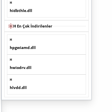
H
hidbthle.dll
H En Çok İndirilenler
H
hpgwiamd.dll
H
hwiodrv.dll
H
hlvdd.dll