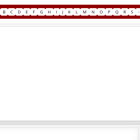
B
C
D
E
F
G
H
I
J
K
L
M
N
O
P
Q
R
S