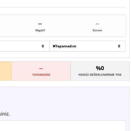
--
--
Negatif
Durum
0
❌
Yapamadım
0
--
%0
YAPAMADIM
HENÜZ DEĞERLENDIRME YOK
iniz.