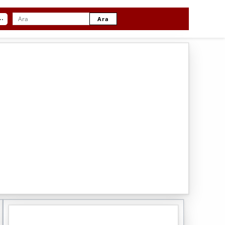
⋯
Ara