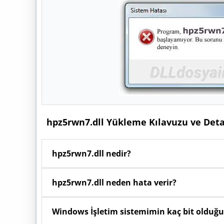
hpz5rwn7.dll Yükleme Kılavuzu ve Deta
hpz5rwn7.dll nedir?
Windows işletim sisteminde
hpz5rwn7.dll
dosy
hpz5rwn7.dll neden hata verir?
duyduğu kodları, fonksiyonları ve kaynakları ba
dosyasıdır.
Bilgisayarınızdaki yazılımlar açılırken arka planda
Windows İşletim sistemimin kaç bit olduğu
koruma programları tarafından silinmişse veya 