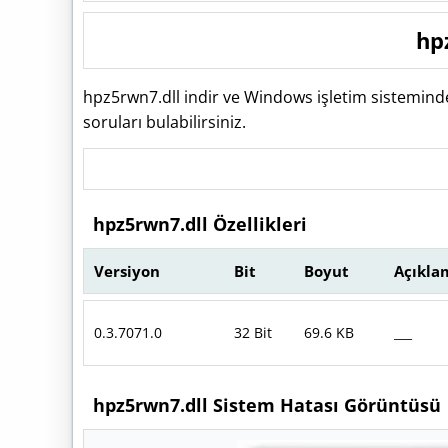
hp
hpz5rwn7.dll indir ve Windows işletim sistemind
soruları bulabilirsiniz.
hpz5rwn7.dll Özellikleri
Versiyon
Bit
Boyut
Açıkla
0.3.7071.0
32 Bit
69.6 KB
___
hpz5rwn7.dll Sistem Hatası Görüntüsü