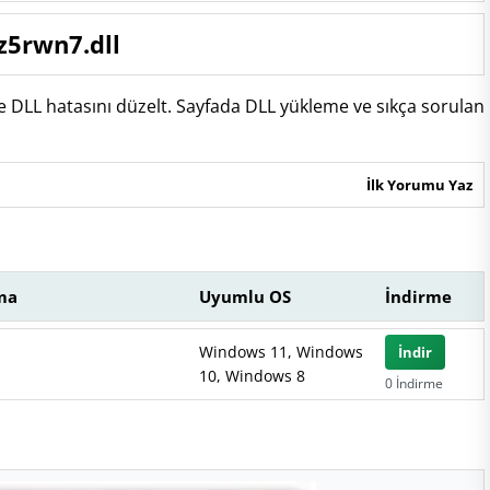
z5rwn7.dll
e DLL hatasını düzelt. Sayfada DLL yükleme ve sıkça sorulan
İlk Yorumu Yaz
ma
Uyumlu OS
İndirme
Windows 11, Windows
İndir
10, Windows 8
0 İndirme