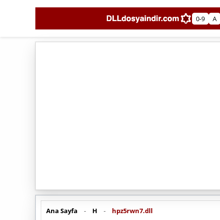
0-9
A
Ana Sayfa
-
H
-
hpz5rwn7.dll