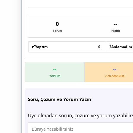
0
--
Yorum
Pozitif
✔️
❓
Yaptım
0
Anlamadım
--
--
YAPTIM
ANLAMADIM
Soru, Çözüm ve Yorum Yazın
Üye olmadan sorun, çözüm ve yorum yazabilirs