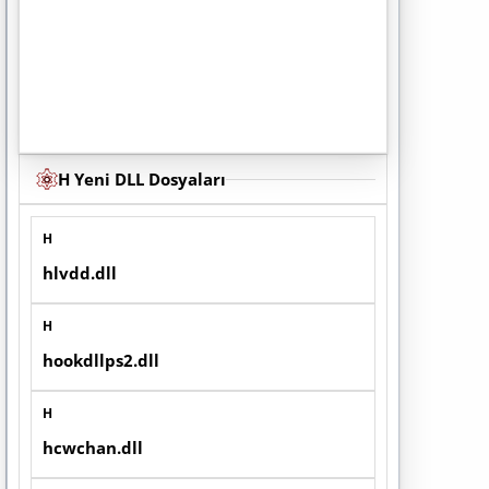
H Yeni DLL Dosyaları
H
hlvdd.dll
H
hookdllps2.dll
H
hcwchan.dll