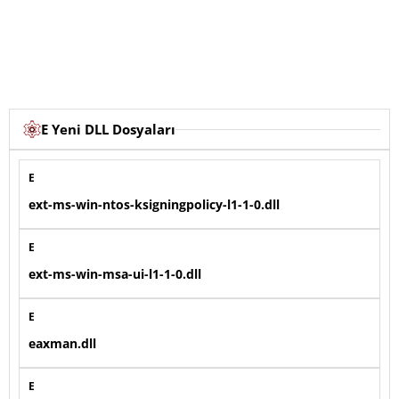
E Yeni DLL Dosyaları
E
ext-ms-win-ntos-ksigningpolicy-l1-1-0.dll
E
ext-ms-win-msa-ui-l1-1-0.dll
E
eaxman.dll
E