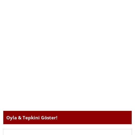
önerilerinden faydanabilirsiniz. Sorunuzu burada
paylaştığınızda, genellikle kullanıcılar yanıt vermektedir.
Oyla & Tepkini Göster!