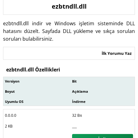
ezbtndll.dll
ezbtndll.dll indir ve Windows işletim sisteminde DLL
hatasını düzelt. Sayfada DLL yükleme ve sıkça sorulan
soruları bulabilirsiniz.
İlk Yorumu Yaz
ezbtndll.dll Özellikleri
Versiyon
Bit
Boyut
Açıklama
Uyumlu OS
İndirme
0.0.0.0
32 Bit
2 KB
___