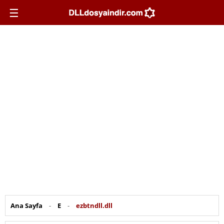
☰
Ana Sayfa
-
E
-
ezbtndll.dll