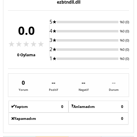
ezbtndll.dll
5★
%0 (0)
0.0
4★
%0 (0)
3★
%0 (0)
★
★
★
★
★
2★
%0 (0)
0
Oylama
1★
%0 (0)
0
--
--
--
Yorum
Pozitif
Negatif
Durum
✔️
❓
Yaptım
0
Anlamadım
0
❌
Yapamadım
0