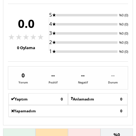
5★
%0 (0)
0.0
4★
%0 (0)
3★
%0 (0)
★
★
★
★
★
2★
%0 (0)
0
Oylama
1★
%0 (0)
0
--
--
--
Yorum
Pozitif
Negatif
Durum
✔️
❓
Yaptım
0
Anlamadım
0
❌
Yapamadım
0
%0