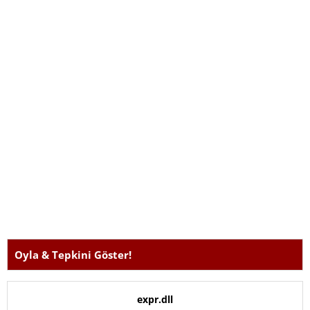
paylaştığınızda, genellikle kullanıcılar yanıt vermektedir.
Oyla & Tepkini Göster!
expr.dll