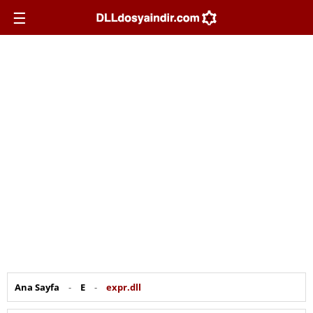
☰
Ana Sayfa
-
E
-
expr.dll