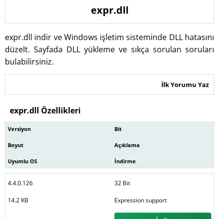
expr.dll
expr.dll indir ve Windows işletim sisteminde DLL hatasını
düzelt. Sayfada DLL yükleme ve sıkça sorulan soruları
bulabilirsiniz.
İlk Yorumu Yaz
expr.dll Özellikleri
Versiyon
Bit
Boyut
Açıklama
Uyumlu OS
İndirme
4.4.0.126
32 Bit
14.2 KB
Expression support