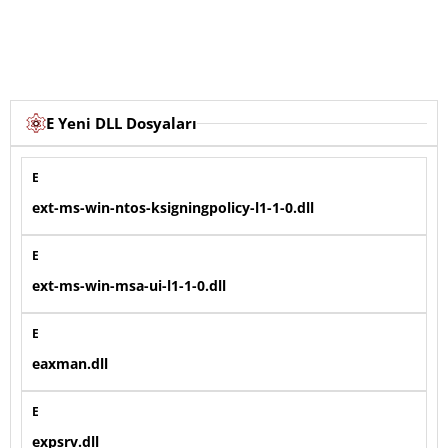
E Yeni DLL Dosyaları
E
ext-ms-win-ntos-ksigningpolicy-l1-1-0.dll
E
ext-ms-win-msa-ui-l1-1-0.dll
E
eaxman.dll
E
expsrv.dll