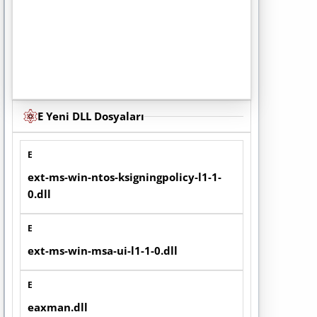
E Yeni DLL Dosyaları
E
ext-ms-win-ntos-ksigningpolicy-l1-1-
0.dll
E
ext-ms-win-msa-ui-l1-1-0.dll
E
eaxman.dll