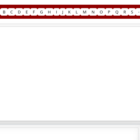
B
C
D
E
F
G
H
I
J
K
L
M
N
O
P
Q
R
S