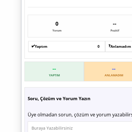
0
--
Yorum
Pozitif
✔️
❓
Yaptım
0
Anlamadım
--
--
YAPTIM
ANLAMADIM
Soru, Çözüm ve Yorum Yazın
Üye olmadan sorun, çözüm ve yorum yazabilirs