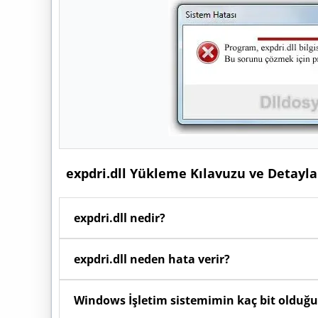
expdri.dll Yükleme Kılavuzu ve Detayla
expdri.dll nedir?
Windows işletim sisteminde
expdri.dll
dosyası, f
expdri.dll neden hata verir?
kodları, fonksiyonları ve kaynakları barındıran krit
Bilgisayarınızdaki yazılımlar açılırken arka planda
Windows İşletim sistemimin kaç bit olduğu
koruma programları tarafından silinmişse veya 