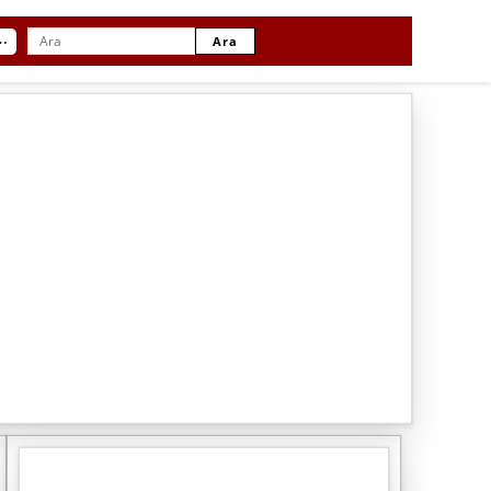
⋯
Ara