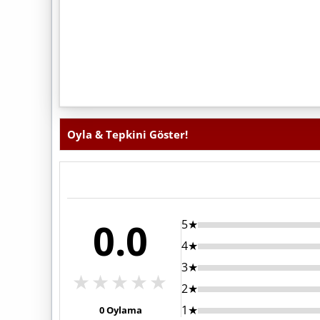
Oyla & Tepkini Göster!
0.0
5★
4★
3★
★
★
★
★
★
2★
1★
0
Oylama