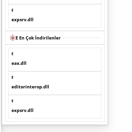
E
expsrv.dll
E En Çok İndirilenler
E
eax.dll
E
editorinterop.dll
E
expsrv.dll