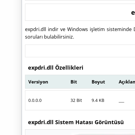
e
expdri.dll indir ve Windows işletim sisteminde
soruları bulabilirsiniz.
expdri.dll Özellikleri
Versiyon
Bit
Boyut
Açıkla
0.0.0.0
32 Bit
9.4 KB
___
expdri.dll Sistem Hatası Görüntüsü