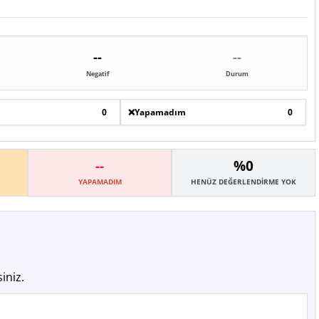
--
--
Negatif
Durum
0
❌
Yapamadım
0
--
%0
YAPAMADIM
HENÜZ DEĞERLENDIRME YOK
iniz.