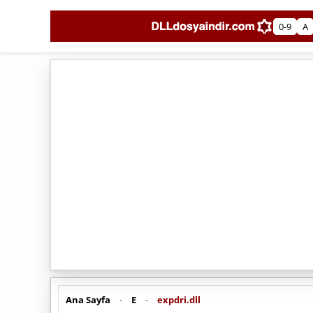
0-9
A
Ana Sayfa
-
E
-
expdri.dll