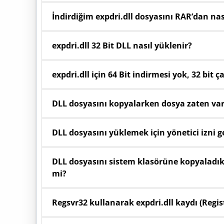
Başlat menüsüne sağ tıklayıp Sistem seçeneğini
İndirdiğim expdri.dll dosyasını RAR’dan nas
olduğunu görebilirsiniz.
Sayfada yer alan indirme butonunu kullanarak bil
expdri.dll 32 Bit DLL nasıl yüklenir?
menüden "Buraya Ayıkla" (Extract Here) seçeneğin
32 Bit (x86) Windows kullanıyorsanız: İndirdiğiniz
expdri.dll için 64 Bit indirmesi yok, 32 bit ça
yükleyiniz.
Eğer 64 bit sürüm bulunmuyorsa, ilgili yazılımın 
DLL dosyasını kopyalarken dosya zaten va
DLL’leri sorunsuz çalıştırır. 64 bit Windows sis
çözüm, yazılımın 32 bit versiyonunu indirip kurma
Eğer "Dosya zaten var" uyarısı alıyorsanız, s
DLL dosyasını yüklemek için yönetici izni g
güvenle "Hedefteki Dosyayı Değiştir" seçeneğini k
yenilemiş olursunuz.
Evet, System32 veya SysWOW64 klasörlerine dosya
DLL dosyasını sistem klasörüne kopyaladık
mi?
Evet, işletim sisteminin yeni kopyaladığınız
Regsvr32 kullanarak expdri.dll kaydı (Regist
işleyebilmesi için dosyayı attıktan sonra bilgisaya
Windows dosyayı otomatik algılamazsa, Başlat 