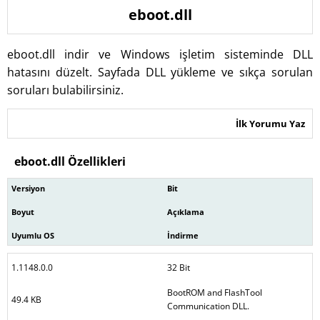
eboot.dll
eboot.dll indir ve Windows işletim sisteminde DLL
hatasını düzelt. Sayfada DLL yükleme ve sıkça sorulan
soruları bulabilirsiniz.
İlk Yorumu Yaz
eboot.dll Özellikleri
Versiyon
Bit
Boyut
Açıklama
Uyumlu OS
İndirme
1.1148.0.0
32 Bit
BootROM and FlashTool
49.4 KB
Communication DLL.