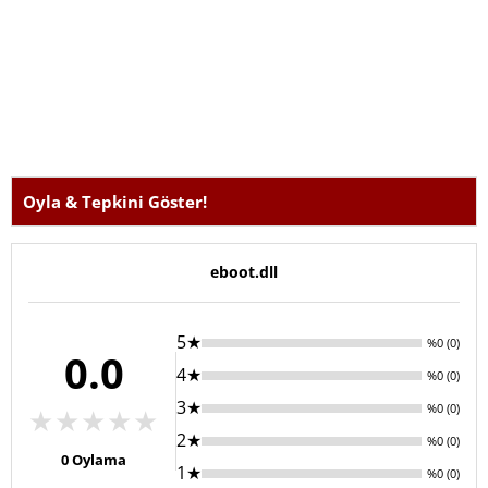
Oyla & Tepkini Göster!
eboot.dll
5★
%0 (0)
0.0
4★
%0 (0)
3★
%0 (0)
★
★
★
★
★
2★
%0 (0)
0
Oylama
1★
%0 (0)