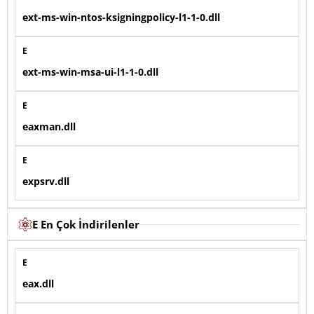
ext-ms-win-ntos-ksigningpolicy-l1-1-0.dll
E
ext-ms-win-msa-ui-l1-1-0.dll
E
eaxman.dll
E
expsrv.dll
E En Çok İndirilenler
E
eax.dll