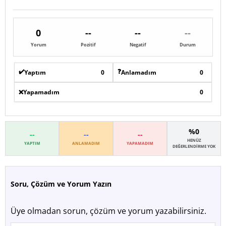
0
--
--
--
Yorum
Pozitif
Negatif
Durum
✔️
❓
Yaptım
0
Anlamadım
0
❌
Yapamadım
0
%0
--
--
--
HENÜZ
YAPTIM
ANLAMADIM
YAPAMADIM
DEĞERLENDIRME YOK
Soru, Çözüm ve Yorum Yazın
Üye olmadan sorun, çözüm ve yorum yazabilirsiniz.