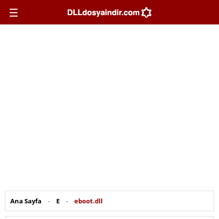
☰
Ana Sayfa
-
E
-
eboot.dll