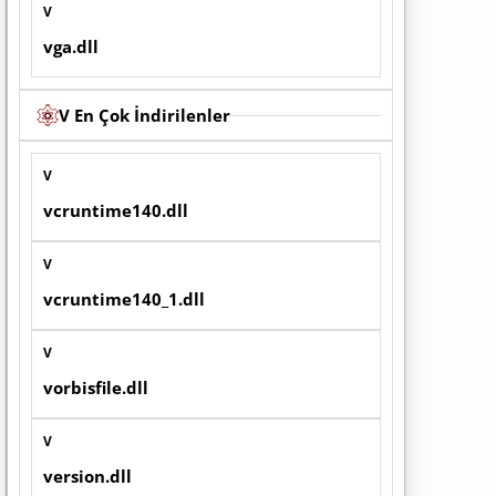
V
vga.dll
V En Çok İndirilenler
V
vcruntime140.dll
V
vcruntime140_1.dll
V
vorbisfile.dll
V
version.dll