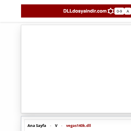
0-9
A
Ana Sayfa
-
V
-
vegas140k.dll