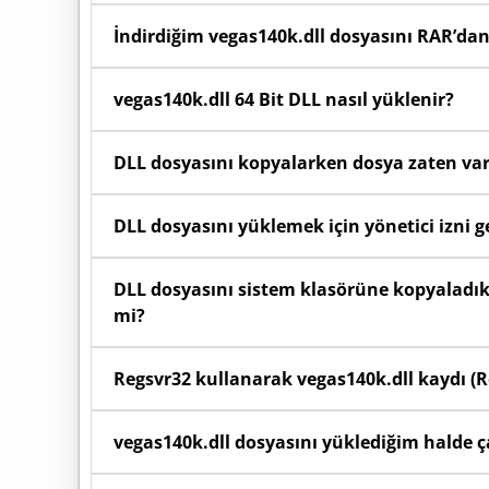
Başlat menüsüne sağ tıklayıp Sistem seçeneğini
İndirdiğim vegas140k.dll dosyasını RAR’dan
olduğunu görebilirsiniz.
Sayfada yer alan indirme butonunu kullanarak bil
vegas140k.dll 64 Bit DLL nasıl yüklenir?
menüden "Buraya Ayıkla" (Extract Here) seçeneğin
64 Bit (x64) Windows kullanıyorsanız: İndirdiğini
DLL dosyasını kopyalarken dosya zaten va
C:\Windows\System32 klasörüne ikisine birden yü
Eğer "Dosya zaten var" uyarısı alıyorsanız, s
DLL dosyasını yüklemek için yönetici izni g
güvenle "Hedefteki Dosyayı Değiştir" seçeneğin
dosyasını yenilemiş olursunuz.
Evet, System32 veya SysWOW64 klasörlerine dosya
DLL dosyasını sistem klasörüne kopyaladık
mi?
Evet, işletim sisteminin yeni kopyaladığınız
Regsvr32 kullanarak vegas140k.dll kaydı (Reg
işleyebilmesi için dosyayı attıktan sonra bilgisaya
Windows dosyayı otomatik algılamazsa, Başlat 
vegas140k.dll dosyasını yüklediğim halde 
Açılan ekrana
regsvr32 vegas140k.dll
yazıp Enter 
Bazı oyun ve programlar DLL dosyalarını sad