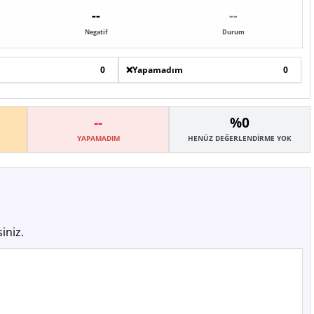
--
--
Negatif
Durum
0
❌
Yapamadım
0
--
%0
YAPAMADIM
HENÜZ DEĞERLENDIRME YOK
iniz.