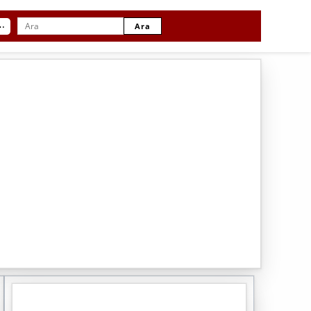
⋯
Ara