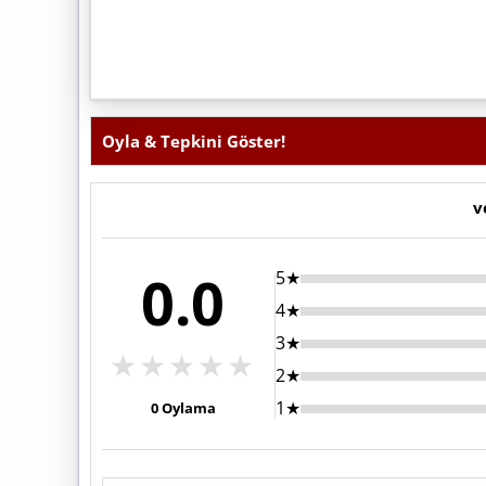
Oyla & Tepkini Göster!
v
0.0
5★
4★
3★
★
★
★
★
★
2★
1★
0
Oylama