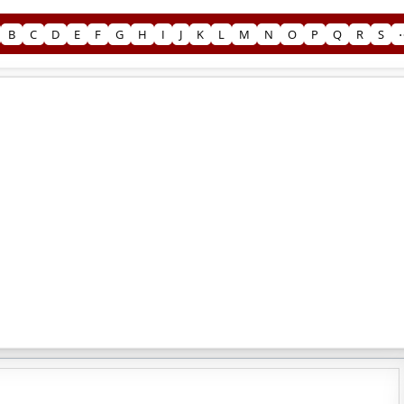
B
C
D
E
F
G
H
I
J
K
L
M
N
O
P
Q
R
S