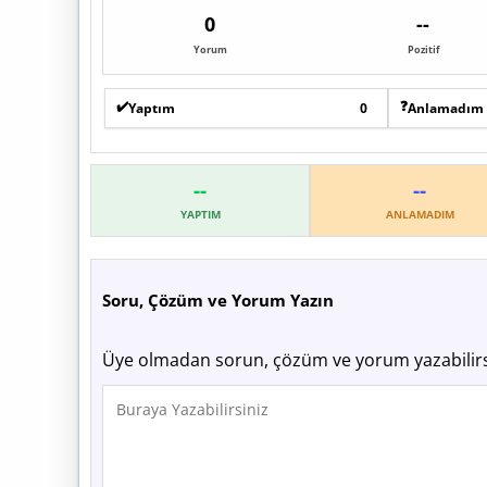
0
--
Yorum
Pozitif
✔️
❓
Yaptım
0
Anlamadım
--
--
YAPTIM
ANLAMADIM
Soru, Çözüm ve Yorum Yazın
Üye olmadan sorun, çözüm ve yorum yazabilirs