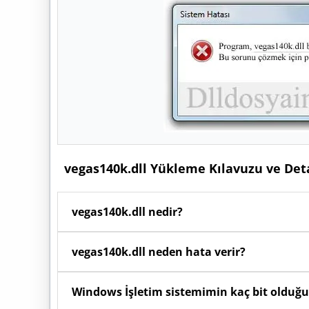
vegas140k.dll Yükleme Kılavuzu ve Det
vegas140k.dll nedir?
Windows işletim sisteminde
vegas140k.dll
dosy
vegas140k.dll neden hata verir?
duyduğu kodları, fonksiyonları ve kaynakları ba
dosyasıdır.
Bilgisayarınızdaki yazılımlar açılırken arka planda
Windows İşletim sistemimin kaç bit olduğu
koruma programları tarafından silinmişse veya 