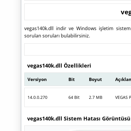
veg
vegas140k.dll indir ve Windows işletim siste
sorulan soruları bulabilirsiniz.
vegas140k.dll Özellikleri
Versiyon
Bit
Boyut
Açıkla
14.0.0.270
64 Bit
2.7 MB
VEGAS P
vegas140k.dll Sistem Hatası Görüntüsü