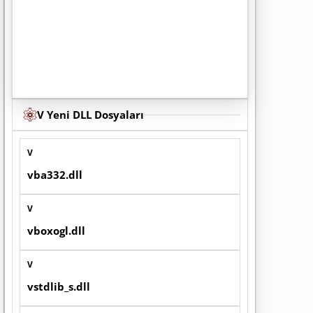
V Yeni DLL Dosyaları
V
vba332.dll
V
vboxogl.dll
V
vstdlib_s.dll