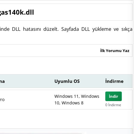
as140k.dll
minde DLL hatasını düzelt. Sayfada DLL yükleme ve sıkça
İlk Yorumu Yaz
ma
Uyumlu OS
İndirme
Windows 11, Windows
İndir
ro
10, Windows 8
0 İndirme