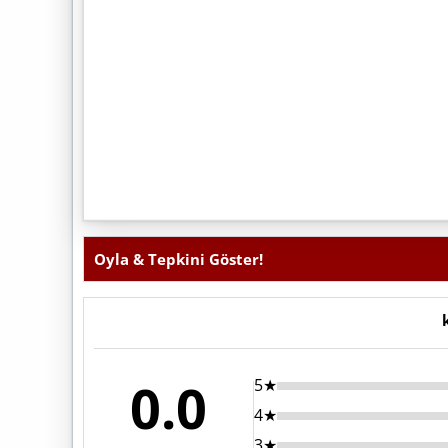
Oyla & Tepkini Göster!
0.0
5★
4★
3★