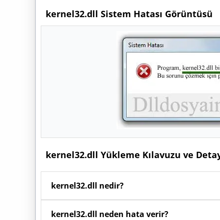
kernel32.dll Sistem Hatası Görüntüsü
kernel32.dll Yükleme Kılavuzu ve Deta
kernel32.dll nedir?
Windows işletim sisteminde
kernel32.dll
dosya
kernel32.dll neden hata verir?
duyduğu kodları, fonksiyonları ve kaynakları ba