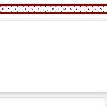
B
C
D
E
F
G
H
I
J
K
L
M
N
O
P
Q
R
S