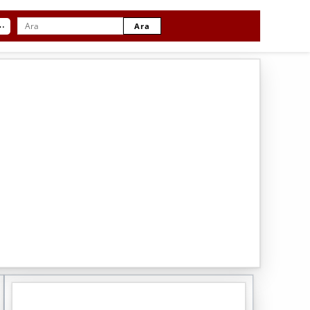
⋯
Ara