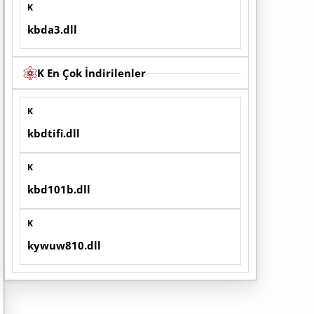
K
kbda3.dll
K En Çok İndirilenler
K
kbdtifi.dll
K
kbd101b.dll
K
kywuw810.dll