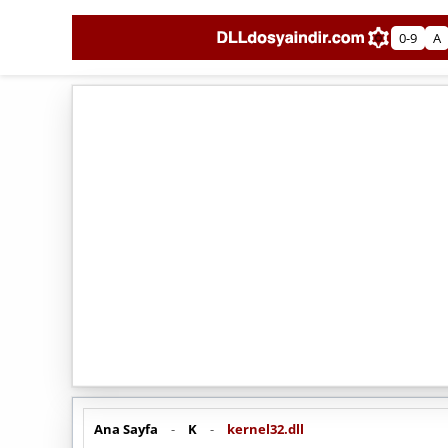
0-9
A
Ana Sayfa
-
K
-
kernel32.dll