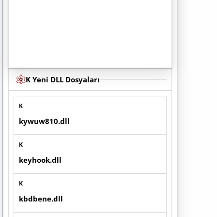
K Yeni DLL Dosyaları
K
kywuw810.dll
K
keyhook.dll
K
kbdbene.dll