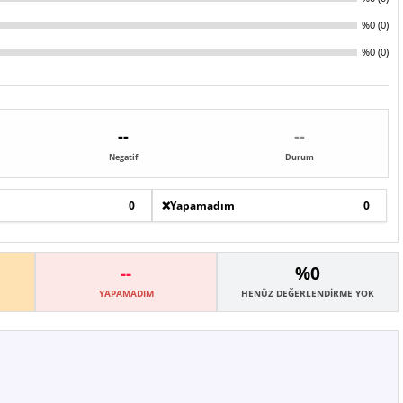
%0 (0)
%0 (0)
--
--
Negatif
Durum
0
❌
Yapamadım
0
--
%0
YAPAMADIM
HENÜZ DEĞERLENDIRME YOK