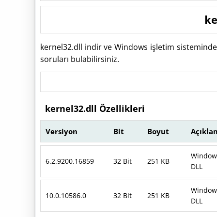
ke
kernel32.dll indir ve Windows işletim sistemind
soruları bulabilirsiniz.
kernel32.dll Özellikleri
Versiyon
Bit
Boyut
Açıkla
Windows
6.2.9200.16859
32 Bit
251 KB
DLL
Windows
10.0.10586.0
32 Bit
251 KB
DLL