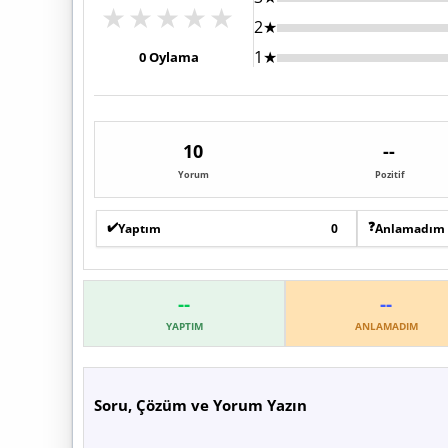
★
★
★
★
★
2★
1★
0
Oylama
10
--
Yorum
Pozitif
✔️
❓
Yaptım
0
Anlamadım
--
--
YAPTIM
ANLAMADIM
Soru, Çözüm ve Yorum Yazın