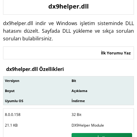
dx9helper.dll
dx9helper.dll indir ve Windows işletim sisteminde DLL
hatasını düzelt. Sayfada DLL yükleme ve sıkça sorulan
soruları bulabilirsiniz.
İlk Yorumu Yaz
dx9helper.dll Özellikleri
Versiyon
Bit
Boyut
Açıklama
Uyumlu OS
İndirme
8.0.0.158
32 Bit
21.1 KB
DX9Helper Module