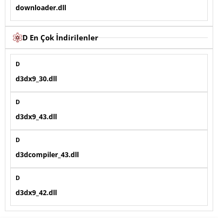
downloader.dll
D En Çok İndirilenler
D
d3dx9_30.dll
D
d3dx9_43.dll
D
d3dcompiler_43.dll
D
d3dx9_42.dll