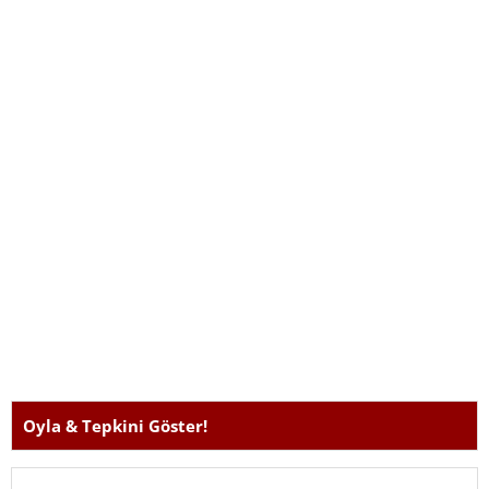
önerilerinden faydanabilirsiniz. Sorunuzu burada
paylaştığınızda, genellikle kullanıcılar yanıt vermektedir.
Oyla & Tepkini Göster!