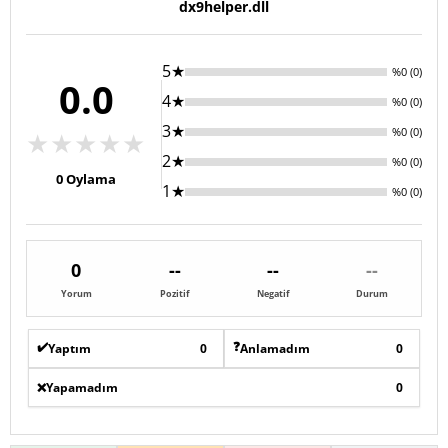
dx9helper.dll
5★
%0 (0)
0.0
4★
%0 (0)
3★
%0 (0)
★
★
★
★
★
2★
%0 (0)
0
Oylama
1★
%0 (0)
0
--
--
--
Yorum
Pozitif
Negatif
Durum
✔️
❓
Yaptım
0
Anlamadım
0
❌
Yapamadım
0