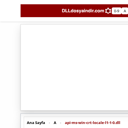
0-9
A
Ana Sayfa
-
A
-
api-ms-win-crt-locale-l1-1-0.dll