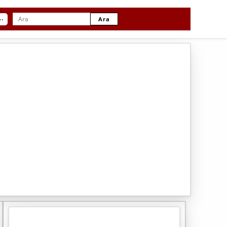
⋯
Ara