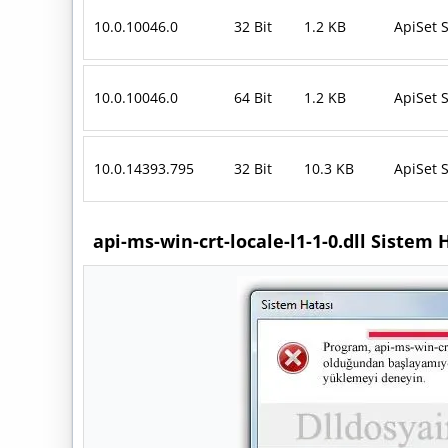
10.0.10046.0
32 Bit
1.2 KB
ApiSet 
10.0.10046.0
64 Bit
1.2 KB
ApiSet 
10.0.14393.795
32 Bit
10.3 KB
ApiSet 
api-ms-win-crt-locale-l1-1-0.dll Sistem