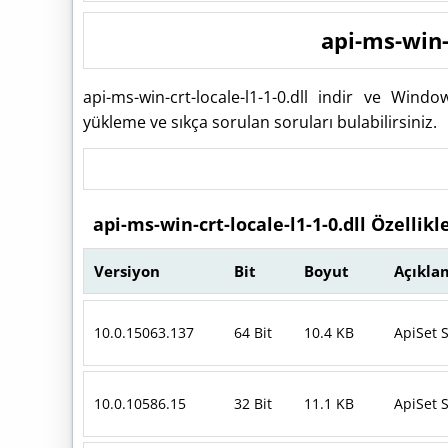
api-ms-win-c
api-ms-win-crt-locale-l1-1-0.dll indir ve Win
yükleme ve sıkça sorulan soruları bulabilirsiniz.
api-ms-win-crt-locale-l1-1-0.dll Özellikl
Versiyon
Bit
Boyut
Açıkla
10.0.15063.137
64 Bit
10.4 KB
ApiSet 
10.0.10586.15
32 Bit
11.1 KB
ApiSet 