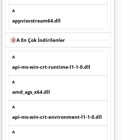
A
appvisvstream64.dll
A En Çok İndirilenler
A
api-ms-win-crt-runtime-l1-1-0.dll
A
amd_ags_x64.dll
A
api-ms-win-crt-environment-l1-1-0.dll
A