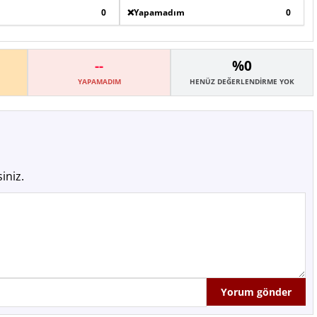
0
❌
Yapamadım
0
--
%0
YAPAMADIM
HENÜZ DEĞERLENDIRME YOK
iniz.