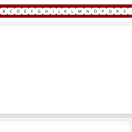
B
C
D
E
F
G
H
I
J
K
L
M
N
O
P
Q
R
S