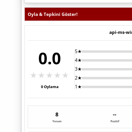
Oyla & Tepkini Göster!
api-ms-win
0.0
5★
4★
3★
★
★
★
★
★
2★
1★
0
Oylama
8
--
Yorum
Pozitif