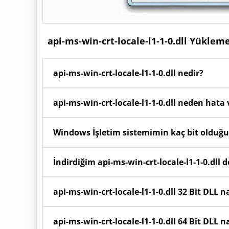
api-ms-win-crt-locale-l1-1-0.dll Yüklem
api-ms-win-crt-locale-l1-1-0.dll nedir?
Windows işletim sisteminde
api-ms-win-crt-loca
api-ms-win-crt-locale-l1-1-0.dll neden hata 
olarak ihtiyaç duyduğu kodları, fonksiyonları ve ka
sistem dosyasıdır.
Bilgisayarınızdaki yazılımlar açılırken arka planda
Windows İşletim sistemimin kaç bit olduğu
koruma programları tarafından silinmişse v
hatası
alırsınız.
Başlat menüsüne sağ tıklayıp Sistem seçeneğini
İndirdiğim api-ms-win-crt-locale-l1-1-0.dll 
olduğunu görebilirsiniz.
Sayfada yer alan indirme butonunu kullanarak bil
api-ms-win-crt-locale-l1-1-0.dll 32 Bit DLL n
menüden "Buraya Ayıkla" (Extract Here) seçene
açabilirsiniz.
32 Bit (x86) Windows kullanıyorsanız: İndi
api-ms-win-crt-locale-l1-1-0.dll 64 Bit DLL n
C:\Windows\System32 klasörüne yükleyiniz.