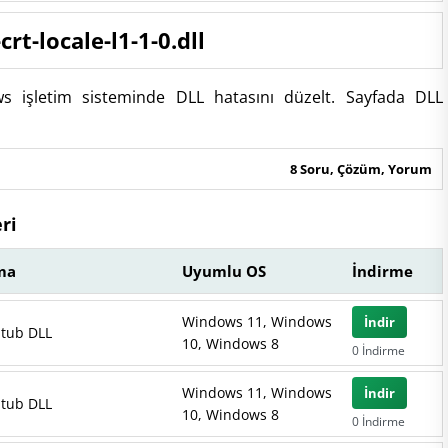
rt-locale-l1-1-0.dll
dows işletim sisteminde DLL hatasını düzelt. Sayfada DLL
8 Soru, Çözüm, Yorum
eri
ma
Uyumlu OS
İndirme
Windows 11, Windows
İndir
Stub DLL
10, Windows 8
0 İndirme
Windows 11, Windows
İndir
Stub DLL
10, Windows 8
0 İndirme