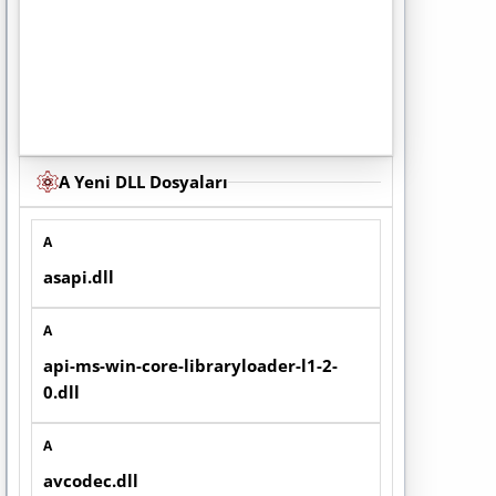
A Yeni DLL Dosyaları
A
asapi.dll
A
api-ms-win-core-libraryloader-l1-2-
0.dll
A
avcodec.dll