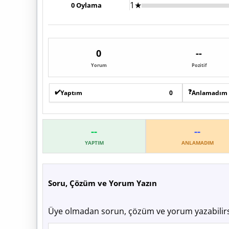
1★
0
Oylama
0
--
Yorum
Pozitif
✔️
❓
Yaptım
0
Anlamadım
--
--
YAPTIM
ANLAMADIM
Soru, Çözüm ve Yorum Yazın
Üye olmadan sorun, çözüm ve yorum yazabilirs