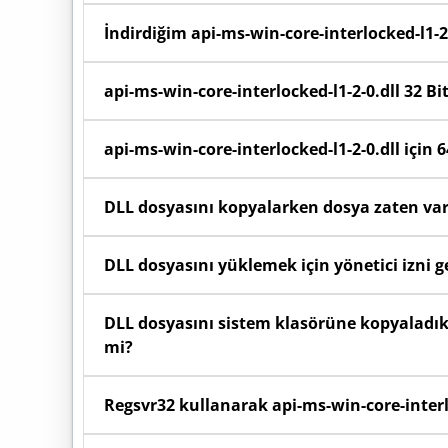
0.dll hatası
alırsınız.
Başlat menüsüne sağ tıklayıp Sistem seçeneğini
İndirdiğim api-ms-win-core-interlocked-l1-2
olduğunu görebilirsiniz.
Sayfada yer alan indirme butonunu kullanarak bil
api-ms-win-core-interlocked-l1-2-0.dll 32 Bi
menüden "Buraya Ayıkla" (Extract Here) seçen
dosyayını açabilirsiniz.
32 Bit (x86) Windows kullanıyorsanız: İndirdiğin
api-ms-win-core-interlocked-l1-2-0.dll için 6
C:\Windows\System32 klasörüne yükleyiniz.
Eğer 64 bit sürüm bulunmuyorsa, ilgili yazılımın 
DLL dosyasını kopyalarken dosya zaten va
DLL’leri sorunsuz çalıştırır. 64 bit Windows sis
çözüm, yazılımın 32 bit versiyonunu indirip kurma
Eğer "Dosya zaten var" uyarısı alıyorsanız, s
DLL dosyasını yüklemek için yönetici izni g
güvenle "Hedefteki Dosyayı Değiştir" seçeneğini
interlocked-l1-2-0.dll dosyasını yenilemiş olursun
Evet, System32 veya SysWOW64 klasörlerine dosya
DLL dosyasını sistem klasörüne kopyaladık
mi?
Evet, işletim sisteminin yeni kopyaladığınız
Regsvr32 kullanarak api-ms-win-core-interloc
işleyebilmesi için dosyayı attıktan sonra bilgisaya
Windows dosyayı otomatik algılamazsa, Başlat 