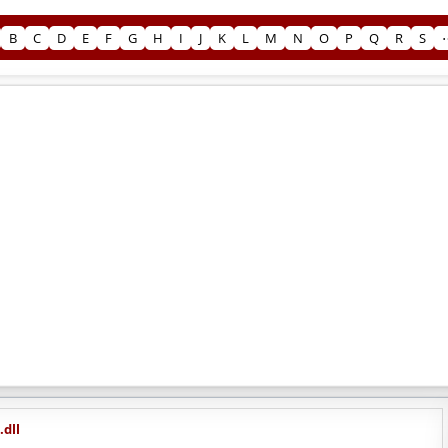
B
C
D
E
F
G
H
I
J
K
L
M
N
O
P
Q
R
S
.dll