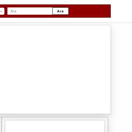
⋯
Ara