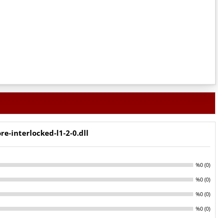
re-interlocked-l1-2-0.dll
%0 (0)
%0 (0)
%0 (0)
%0 (0)