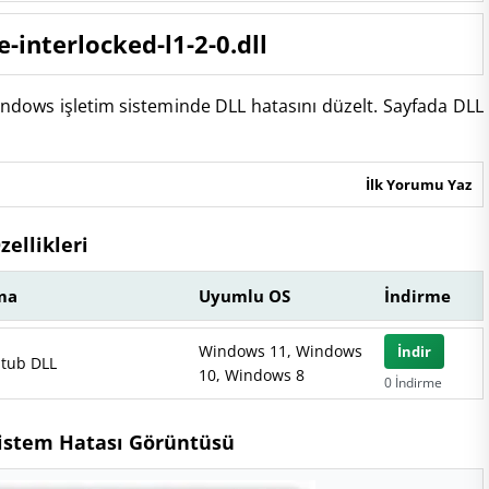
-interlocked-l1-2-0.dll
Windows işletim sisteminde DLL hatasını düzelt. Sayfada DLL
İlk Yorumu Yaz
zellikleri
ma
Uyumlu OS
İndirme
Windows 11, Windows
İndir
Stub DLL
10, Windows 8
0 İndirme
 Sistem Hatası Görüntüsü