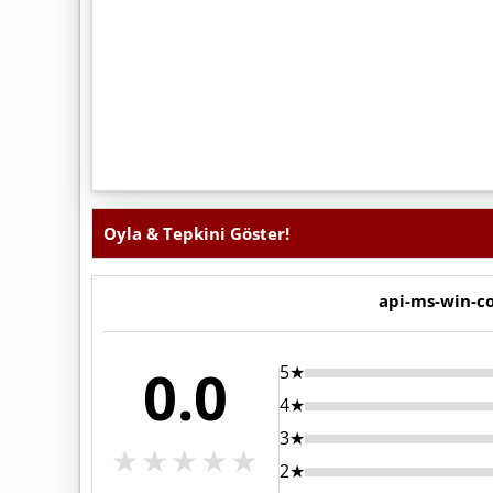
Oyla & Tepkini Göster!
api-ms-win-co
0.0
5★
4★
3★
★
★
★
★
★
2★